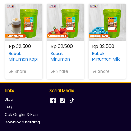
Rp 32.500
Rp 32.500
Rp 32.500
Bubuk
Bubuk
Bubuk
Minuman Kopi
Minuman
Minuman Milk
Rasa
Serbaguna
Rasa Bubble
Cappucino
Rasa
Gum Cafeos
Share
Share
Share
3IN1 Cafeos
Strawberry
Powder Drink
Powder Drink
3IN1 MIX Gula
Kemasan 500
Kemasan 500
Creamer
gram
Links
Sosial Media
gram
Cafeos
Powder Drink
Blog
Kemasan 500
FAQ
gram
Cek Ongkir & Resi
Download Katalog