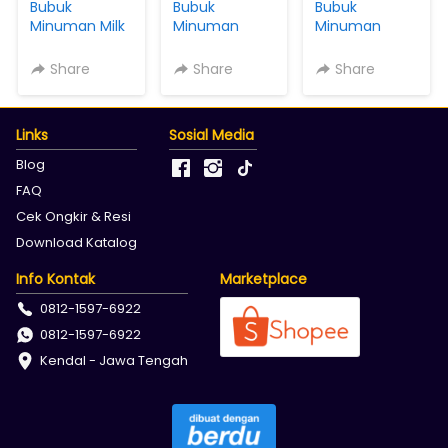
Bubuk
Bubuk
Bubuk
Minuman Milk
Minuman
Minuman
Rasa Bubble
Coklat Rasa
Serbaguna
Gum Cafeos
Dark Choco
Rasa
Share
Share
Share
Powder Drink
Cafeos
Strawberry
Kemasan 500
Powder Drink
3IN1 MIX Gula
gram
Kemasan 500
Creamer
Links
Sosial Media
gram
Cafeos
Powder Drink
Blog
Kemasan 500
FAQ
gram
Cek Ongkir & Resi
Download Katalog
Info Kontak
Marketplace
0812-1597-6922
0812-1597-6922
Kendal - Jawa Tengah