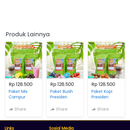
Produk Lainnya
Rp 128.500
Rp 128.500
Rp 128.500
Paket Mix
Paket Buah
Paket Kopi
Campur
Presiden
Presiden
Bubuk
Bubuk
Bubuk
Minuman
Minuman
Minuman
Share
Share
Share
Rasa
Rasa Buah
Rasa Coffee
Kemasan
500g Bubble
Kopi Kemasan
500g
Gum| Grape|
500g
Links
Sosial Media
Cappucino|
Strawberry|
Cappucino|