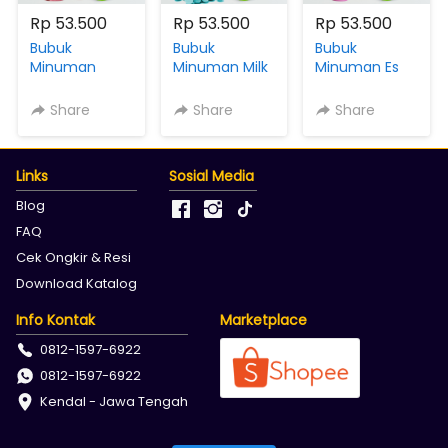
Rp 53.500
Rp 53.500
Rp 53.500
Bubuk
Bubuk
Bubuk
Minuman
Minuman Milk
Minuman Es
Serbaguna
Rasa Bubble
Permen Karet
Rasa
Gum Cafeos
Viral Cafeos
Share
Share
Share
Strawberry
Powder Drink
Powder Drink
3IN1 MIX Gula
Kemasan 1 KG
Kemasan 1 KG
Creamer
Links
Sosial Media
Cafeos
Powder Drink
Blog
Kemasan 1 KG
FAQ
Cek Ongkir & Resi
Download Katalog
Info Kontak
Marketplace
0812-1597-6922
0812-1597-6922
Kendal - Jawa Tengah