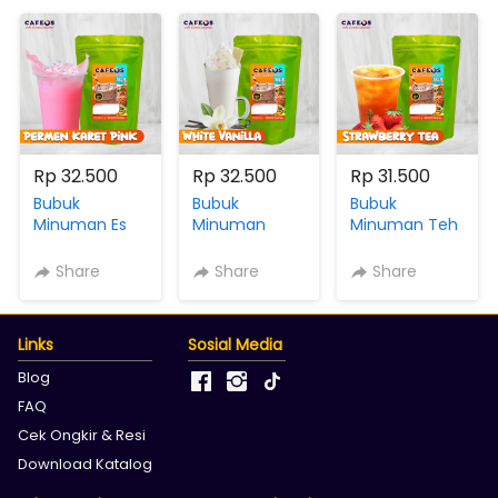
Rp 32.500
Rp 32.500
Rp 31.500
Bubuk
Bubuk
Bubuk
Minuman Es
Minuman
Minuman Teh
Permen Karet
Rasa White
Aneka Rasa
Viral Cafeos
Vanilla Original
Strawberry
Share
Share
Share
Powder Drink
Cafeos
Tea 2IN1 MIX
Kemasan 500
Powder Drink
Gula Cafeos
gram
Kemasan 500
Powder Drink
Links
Sosial Media
gram
Kemasan 500
gram
Blog
FAQ
Cek Ongkir & Resi
Download Katalog